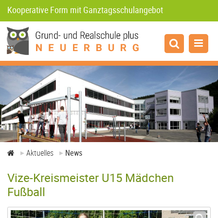
Kooperative Form mit Ganztagsschulangebot
Aktuelles
News
Termine
Projekte
Aktuelles
News
Vize-Kreismeister U15 Mädchen
Corona
Fußball