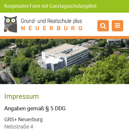
Kooperative Form mit Ganztagsschulangebot
www.grsplus-neuerburg.de
Aktuelles
Realschule plus
Grundschule
Impressum
Unterricht
Angaben gemäß § 5 DDG
GRS+ Neuerburg
Schüler
Nelsstraße 4