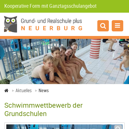
Kooperative Form mit Ganztagsschulangebot
Aktuelles
News
Termine
Projekte
Aktuelles
News
Schwimmwettbewerb der
Corona
Grundschulen