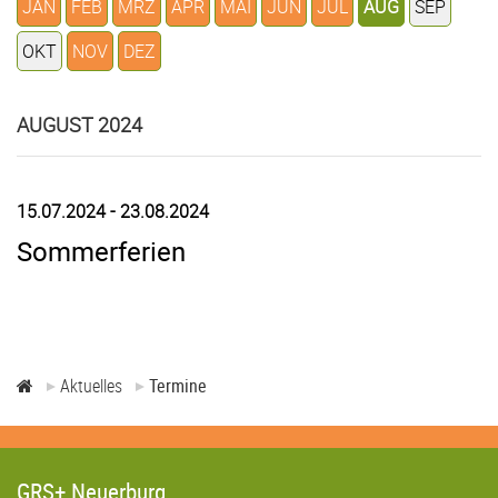
JAN
FEB
MRZ
APR
MAI
JUN
JUL
AUG
SEP
OKT
NOV
DEZ
AUGUST 2024
15.07.2024 - 23.08.2024
Sommerferien
Aktuelles
Termine
GRS+ Neuerburg