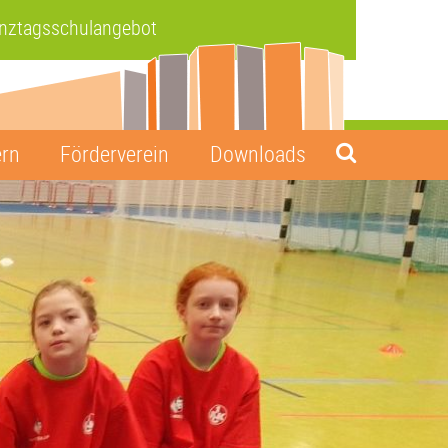
anztagsschulangebot
ern
Förderverein
Downloads