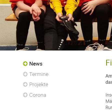
F
News
Termine
Am 
das
Projekte
Corona
In
Mäd
Run