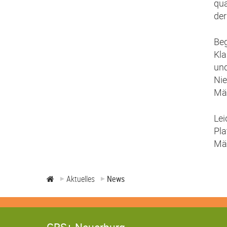
qua
der
Beg
Kla
und
Nie
Mä
Lei
Pla
Mä
Aktuelles
News
GRS+ Neuerburg