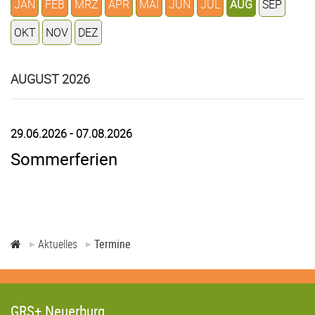
JAN
FEB
MRZ
APR
MAI
JUN
JUL
AUG
SEP
OKT
NOV
DEZ
AUGUST 2026
29.06.2026 - 07.08.2026
Sommerferien
Aktuelles
Termine
GRS+ Neuerburg